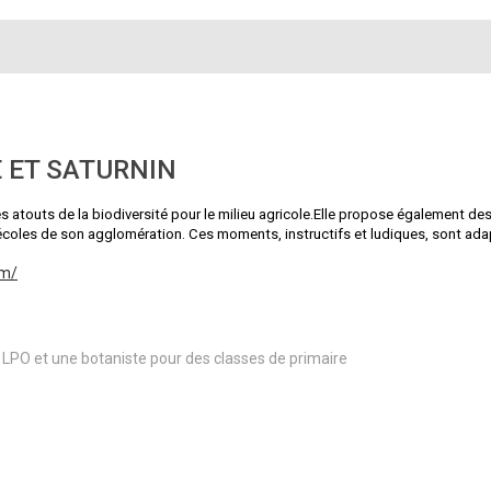
 ET SATURNIN
 atouts de la biodiversité pour le milieu agricole.Elle propose également des
 écoles de son agglomération. Ces moments, instructifs et ludiques, sont ada
om/
LPO et une botaniste pour des classes de primaire