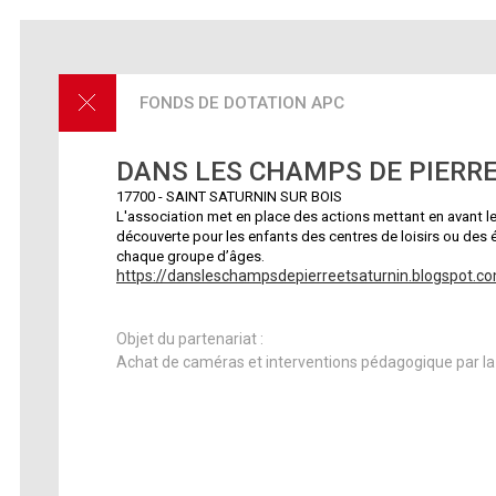
FONDS DE DOTATION APC
DANS LES CHAMPS DE PIERRE
17700
-
SAINT SATURNIN SUR BOIS
L'association met en place des actions mettant en avant les
découverte pour les enfants des centres de loisirs ou des
chaque groupe d’âges.
https://dansleschampsdepierreetsaturnin.blogspot.c
Objet du partenariat :
Achat de caméras et interventions pédagogique par la 